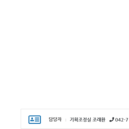
담당자
기획조정실 조래환
042-7