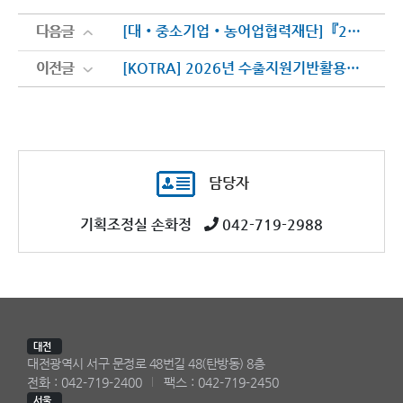
다음글
다음글
[대‧중소기업‧농어업협력재단]『2026년 핵심기술 모니터링 지원사업』 신청기업 모집
이전글
이전글
[KOTRA] 2026년 수출지원기반활용사업 참여기업 모집공고
담당자
기획조정실 손화정
042-719-2988
대전
대전광역시 서구 문정로 48번길 48(탄방동) 8층
전화 : 042-719-2400
팩스 : 042-719-2450
서울