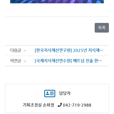
목록
다음글
다음글
[한국지식재산연구원] 2025년 지식재산 정보 정책포럼 개최
이전글
이전글
[국제지식재산연수원] 베트남 진출 한국기업 대상 한·베트남 상호 진출입 기업 교육 계획
담당자
기획조정실 손화정
042-719-2988