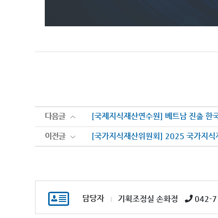
다음글
다음글
[국제지식재산연수원] 베트남 진출 한국
이전글
이전글
[국가지식재산위원회] 2025 국가지식재
담당자
기획조정실 손화정
042-7