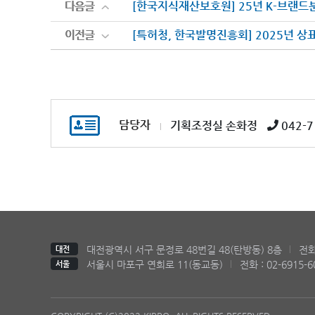
다음글
다음글
[한국지식재산보호원] 25년 K-브랜드
이전글
이전글
[특허청, 한국발명진흥회] 2025년 상
담당자
기획조정실 손화정
042-7
대전광역시 서구 문정로 48번길 48(탄방동) 8층
전화 
대전
서울시 마포구 연희로 11(동교동)
전화 : 02-6915-6
서울