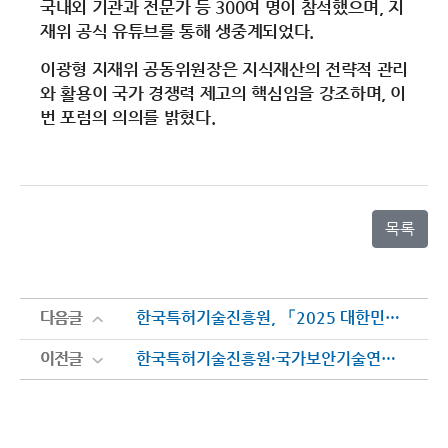
국내외 기관과 전문가 등 300여 명이 참석했으며, 지
재위 공식 유튜브를 통해 생중계되었다.
이광형 지재위 공동위원장은 지식재산의 전략적 관리
와 활용이 국가 경쟁력 제고의 핵심임을 강조하며, 이
번 포럼의 의의를 밝혔다.
목록
다음글
다음글
한국특허기술진흥원, 「2025 대한민국 지식재산대전」 참석
이전글
이전글
한국특허기술진흥원·국가보안기술연구소, 서울서 ‘양자내성암호 특허 대응 실무회의’ 개최