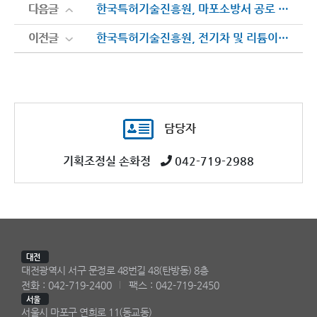
다음글
다음글
한국특허기술진흥원, 마포소방서 공로 인정 ‘제63주년 소방의 날’ 표창
이전글
이전글
한국특허기술진흥원, 전기차 및 리튬이온 배터리 화재 대응능력 향상을 위한 민·관합동훈련 실시
담당자
기획조정실 손화정
042-719-2988
대전
대전광역시 서구 문정로 48번길 48(탄방동) 8층
전화 : 042-719-2400
팩스 : 042-719-2450
서울
서울시 마포구 연희로 11(동교동)