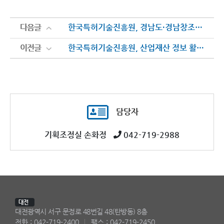
다음글
다음글
한국특허기술진흥원, 경남도·경남창조경제혁신센터와 3자간 업무협약 체결
이전글
이전글
한국특허기술진흥원, 산업재산 정보 활용·확산 촉진을 위한 국회토론회 참석
담당자
기획조정실 손화정
042-719-2988
대전
대전광역시 서구 문정로 48번길 48(탄방동) 8층
전화 : 042-719-2400
팩스 : 042-719-2450