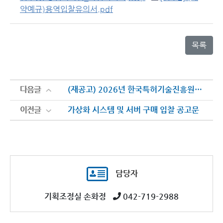
약예규)용역입찰유의서.pdf
목록
다음글
다음글
(재공고) 2026년 한국특허기술진흥원 업무용PC 임차사업
이전글
이전글
가상화 시스템 및 서버 구매 입찰 공고문
담당자
기획조정실 손화정
042-719-2988