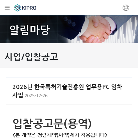
알림마당
사업/입찰공고
2026년 한국특허기술진흥원 업무용PC 임차
사업
2025-12-26
입찰공고문(용역)
<본 계약은 청렴계약(서약)제가 적용됩니다>