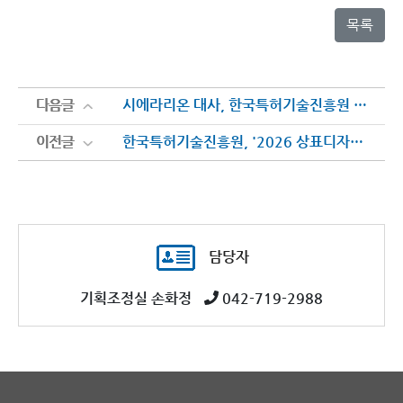
목록
다음글
다음글
시에라리온 대사, 한국특허기술진흥원 방문
이전글
이전글
한국특허기술진흥원, '2026 상표디자인센터 표창 및 우수직원 포상 수여식' 개최
담당자
기획조정실 손화정
042-719-2988