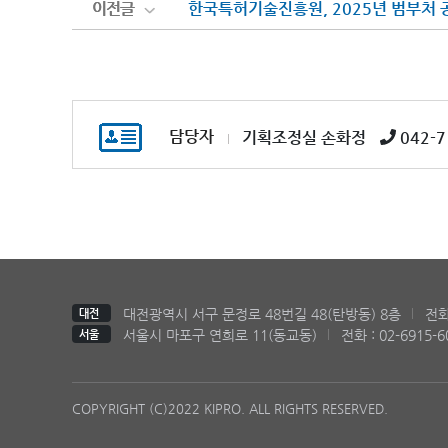
이전글
이전글
한국특허기술진흥원, 2025년 범부처 
담당자
기획조정실 손화정
042-7
대전광역시 서구 문정로 48번길 48(탄방동) 8층
전화 
대전
서울시 마포구 연희로 11(동교동)
전화 : 02-6915-6
서울
COPYRIGHT (C)2022 KIPRO. ALL RIGHTS RESERVED.