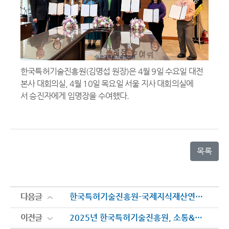
한국특허기술진흥원(김명섭 원장)은 4월 9일 수요일 대전
본사 대회의실, 4월 10일 목요일 서울 지사 대회의실에
서 승진자에게 임명장을 수여했다.
목록
다음글
다음글
한국특허기술진흥원-국제지식재산연수원, 업무협력 간담회 개최
이전글
이전글
2025년 한국특허기술진흥원, 소통&협업 워크숍 성료