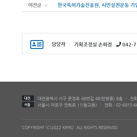
이전글
이전글
한국특허기술진흥원, 시민실천운동 기업
담당자
기획조정실 손화정
042-7
대전광역시 서구 문정로 48번길 48(탄방동) 8층
전화 
대전
서울시 마포구 연희로 11(동교동)
전화 : 02-6915-6
서울
COPYRIGHT (C)2022 KIPRO. ALL RIGHTS RESERVED.