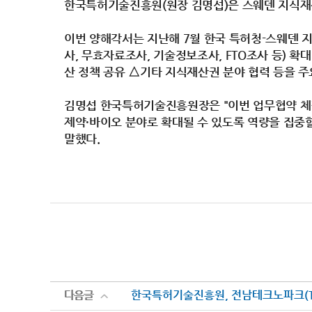
한국특허기술진흥원(원장 김명섭)은 스웨덴 지식재산
이번 양해각서는 지난해 7월 한국 특허청-스웨덴
사, 무효자료조사, 기술정보조사, FTO조사 등) 
산 정책 공유 △기타 지식재산권 분야 협력 등을 주
김명섭 한국특허기술진흥원장은 "이번 업무협약 체결을
제약·바이오 분야로 확대될 수 있도록 역량을 집중
말했다.
다음글
다음글
한국특허기술진흥원, 전남테크노파크(TP